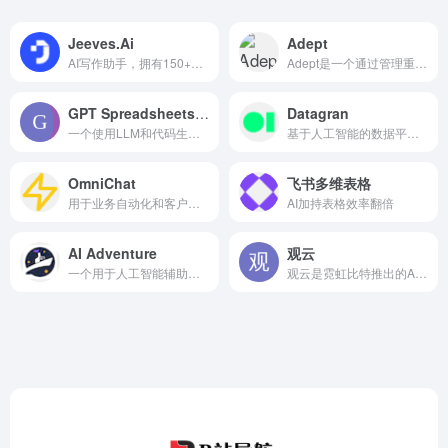
Jeeves.Ai
Adept
AI写作助手，拥有150+种内容创作模板和聊天功能
Adept是一个通过管理重复工作流程增强生产力的AI工具
GPT Spreadsheets Visualization
Datagran
一个使用LLM和代码生成数据可视化和信息图的工具
基于人工智能的数据平台，用于构建工作流、代码和商业智能仪表盘
OmniChat
飞书多维表格
用于业务自动化和客户体验的AI代理平台，集成多种AI模型
AI加持表格效率翻倍
AI Adventure
观云
一个用于人工智能辅助叙事冒险游戏的游戏社区和开源系统
观云是霓虹比特推出的AI内容再创作工作台，提供公开视频下载、AI 视频总结、字幕转录、文案去AI味、AI生图与生视频等功能，帮助创作者一站式完成内容从素材走向表